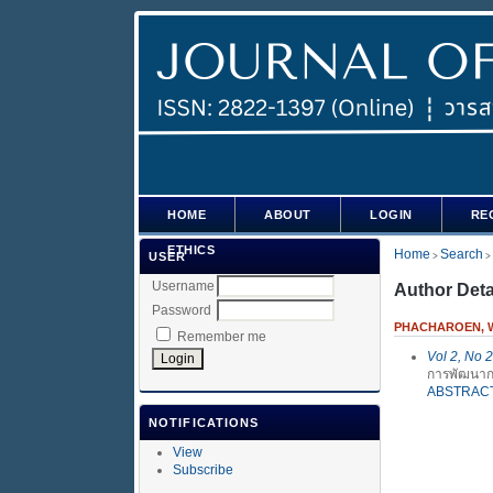
HOME
ABOUT
LOGIN
RE
ETHICS
Home
Search
USER
>
>
Username
Author Deta
Password
PHACHAROEN, W
Remember me
Vol 2, No 2
การพัฒนาก
ABSTRAC
NOTIFICATIONS
View
Subscribe