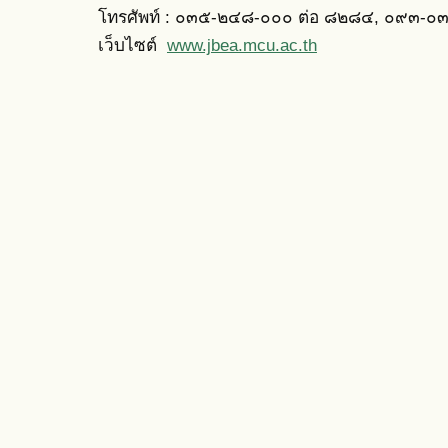
โทรศัพท์ : ๐๓๕-๒๔๘-๐๐๐ ต่อ ๘๒๘๔, ๐๙๓-
เว็บไซต์
www.jbea.mcu.ac.th