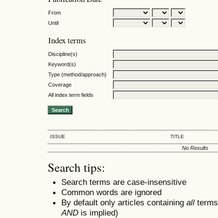
From
Until
Index terms
Discipline(s)
Keyword(s)
Type (method/approach)
Coverage
All index term fields
ISSUE
TITLE
No Results
Search tips:
Search terms are case-insensitive
Common words are ignored
By default only articles containing
all
terms 
AND
is implied)