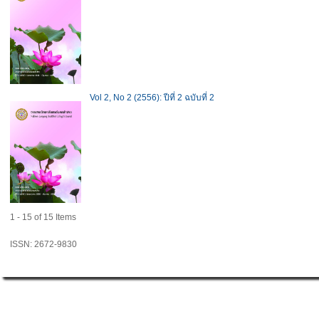
Vol 2, No 2 (2556): ปีที่ 2 ฉบับที่ 2
1 - 15 of 15 Items
ISSN: 2672-9830