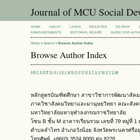
Journal of MCU Social D
HOME
ABOUT
LOGIN
REGISTER
SEARCH
ANNOUNCEMENTS
EDITORIAL BOARD
GUIDE FOR AUT
Home
>
Search
>
Browse Author Index
Browse Author Index
A
B
C
D
E
F
G
H
I
J
K
L
M
N
O
P
Q
R
S
T
U
V
W
X
Y
Z
All
หลักสูตรบัณฑิตศึกษา สาขาวิชาการพัฒนาสัคม
ภาควิชาสังคมวิทยาและมานุษยวิทยา
คณะสังค
มหาวิทยาลัยมหาจุฬาลงกรณราชวิทยาลัย
โซน B ชั้น M อาคารเรียนรวม เลขที่ 79 หมู่ที่
ตำบลลำไทร อำเภอวังน้อย จังหวัดพระนครศรีอ
โทรศัพท์ +66(0) 3524 8000 ต่อ 8278