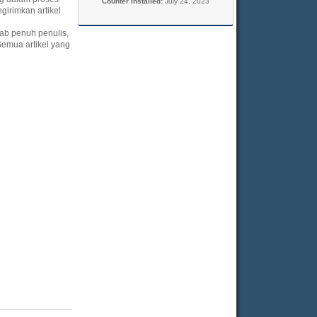
Counter Installed:
July 24, 2023
girimkan artikel
ab penuh penulis,
Semua artikel yang