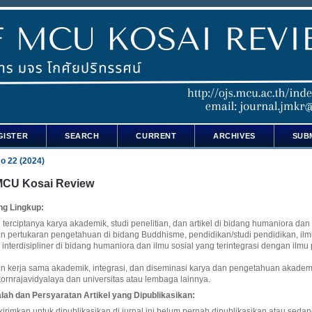
GISTER
SEARCH
CURRENT
ARCHIVES
SUB
No 22 (2024)
 MCU Kosai Review
ng Lingkup:
ciptanya karya akademik, studi penelitian, dan artikel di bidang humaniora dan i
pertukaran pengetahuan di bidang Buddhisme, pendidikan/studi pendidikan, ilmu
di interdisipliner di bidang humaniora dan ilmu sosial yang terintegrasi dengan il
kerja sama akademik, integrasi, dan diseminasi karya dan pengetahuan akademi
rnrajavidyalaya dan universitas atau lembaga lainnya.
ah dan Persyaratan Artikel yang Dipublikasikan:
irimkan untuk dipublikasikan di jurnal ini belum pernah dipublikasikan atau seda