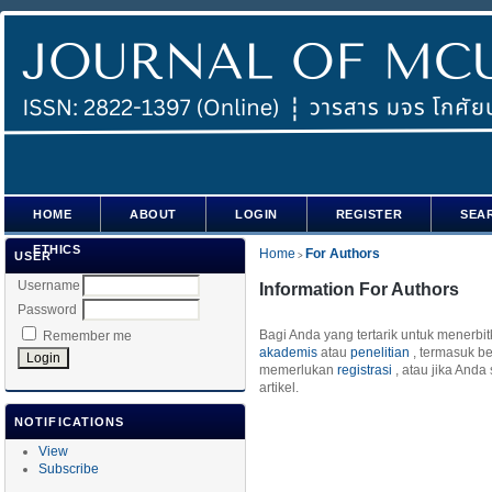
HOME
ABOUT
LOGIN
REGISTER
SEA
ETHICS
Home
For Authors
USER
>
Username
Information For Authors
Password
Bagi Anda yang tertarik untuk menerbitk
Remember me
akademis
atau
penelitian
, termasuk be
memerlukan
registrasi
, atau jika Anda
artikel.
NOTIFICATIONS
View
Subscribe